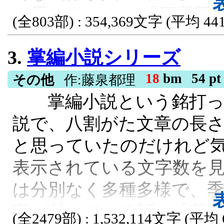
と思いまぬ！ ☆「画質悪くね？(ꐦ •᷄ࡇ•᷅
(全803部) : 354,369文字 (平均 441
へ！ ①画像をタップ→②
3.
掌編小説シリーズ
R15, ほのぼの, 日常, 散歩, 猫, ご
18
bm
54 pt
その他
作:藤泉都理
掌編小説という銘打っ
説で、八割がた文章の長
と思っていたのだけれど
表示されている文字数を
は分別なく多種多様で、季
字が付いている話＋「苔
(全2479部) : 1,532,114文字 (平均 