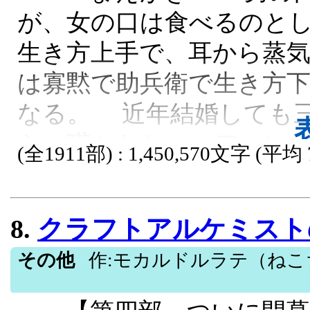
が、女の口は食べるのと
生き方上手で、耳から蒸
は寡黙で助兵衛で生き方
なる。 近年結婚しても
ら、嘆かわしい。アーン
(全1911部) : 1,450,570文字 (平均 
柑を入れて貰える位に女
らよいか？
8.
クラフトアルケミストの異世界素材録 
ユーモア, 離婚, 夫婦喧嘩, 家庭, 思い出,
その他
作:モカルドルラテ（ねこ