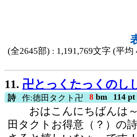
うさんは仕様で200文字
酒は爆気・プリン風スライ
ちょっと話数が少なめで
一歩”が、文明を変えてい
イトルの最初に『●』が付
ライフ × 異常世界の基礎）：
トーリーが繋がっている
の章（文明加速 × 概念破壊 
(全2645部) : 1,191,769文字 (平均 
ep.1567 第三部：兎姫の章
R15, 残酷な描写あり, ギャグ, ほの
ep.1977 第四部：ep.1
11.
卍とっくたっくのし
からでも読めます◆ ジャ
8
bm
114 pt
詩
作:徳田タクト卍
オスx狂気xファンタジーx
おはこんにちばんは～で
険xクラフトx概念破壊xS
田タクトお得意（？）の詩
xVtuberx戦国時代x宇