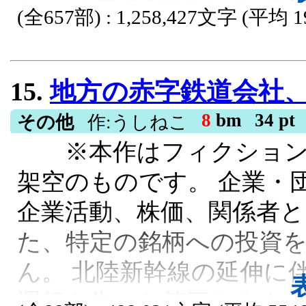
た。 古典の解釈はズレる。
ームは忍耐の冬を耐え抜く
(全657部) : 1,258,427文字 (平均 1
感はおかしい。 そして気
発によりキオクシェア株は
る。 寄宿学校。 大学。 
高値の「112,700円」
15.
地方の赤字鉄道会社、AI株
生へ。 何度ぶつかっても
実に約2兆250億円という
8
bm
34 pt
その他
作:うしねこ
てくる。 これは、日本人
赤字ローカル線から世界
※本作はフィクション
うもなく長く続いてしまっ
た南越急行の、前代未聞
架空のものです。 企業・
結】やっと本来の予定し
地方鉄道, AI株, 巨額利益
企業活動、株価、関係者
いけました(´;ω;｀)ながか
た、特定の銘柄への投資
い文字数になってて正直
ん。 北陸新幹線の延伸に
なってます。読んでくだ
運行を失った第三セクタ