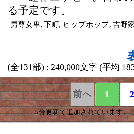
る予定です。
結】やっと本来の予定し
いけました(´;ω;｀)ながか
男尊女卑, 下町, ヒップホップ, 吉野家
い文字数になってて正直
なってます。読んでくだ
本当に感謝です！
(全131部) : 240,000文字 (平均 183
ＥＳＮ大賞１１, ギャグ, 男主人公, 西
前へ
1
5分更新で追加されています。