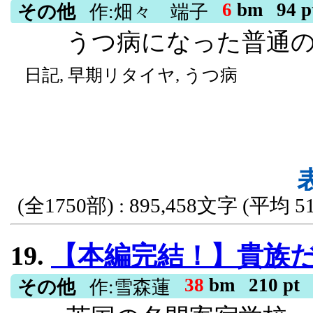
な”作品”ではありません
6
bm
94 p
実に約2兆250億円という
その他
作:畑々 端子
うつ病になった普通の
て”ご覧ください（小並感
赤字ローカル線から世界
ると思います（ふわぁっと
た南越急行の、前代未聞
日記, 早期リタイヤ, うつ病
〇ゼロくんの気分で投稿さ
地方鉄道, AI株, 巨額利益
分…作者の大好きな物（
場すると思われますのでぇ
せていただきます（未成
(全1750部) : 895,458文字 (平均 51
R15, ギャグ, ほのぼの, ロボット,
19.
【本編完結！】貴族だらけの英国寄宿学校で浮いていた俺が、『春はあ
38
bm
210 pt
その他
作:雪森蓮