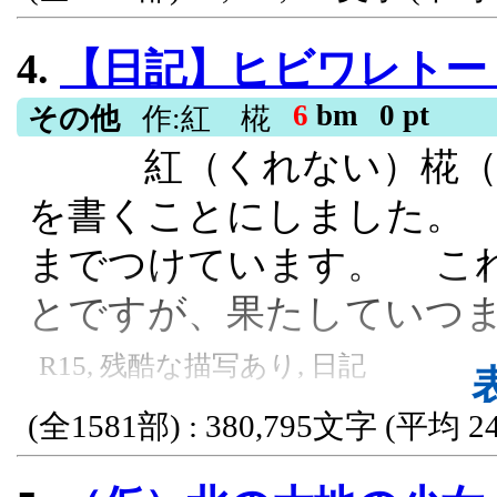
るので、気になった題名を
4.
【日記】ヒビワレトー
結している話よりも、日
物語が多いと思います。 
6
bm
0 pt
その他
作:紅 椛
紅（くれない）椛（も
した作品も投稿しています
を書くことにしました。
ったのですが、物語、文
までつけています。 こ
ています。 『文芸web
とですが、果たしていつ
ているＨＰ『tori』のブ
2026.8.4.「木造の橋
R15, 残酷な描写あり, 日記
ジャンルフリー, 掌編小説, ほぼ一
(全1581部) : 380,795文字 (平均 24