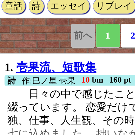
童話
詩
エッセイ
リプレイ
前へ
1
1.
壱果流、短歌集
10
bm
160 pt
詩
作:巳ノ星 壱果
日々の中で感じたこと
綴っています。 恋愛だけ
独、仕事、人生観、その時
七に込めました。 拙いな