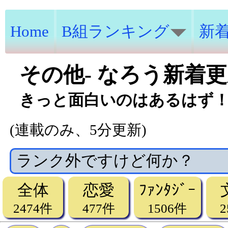
Home
B組ランキング
新
その他- なろう新着
きっと面白いのはあるはず！
(連載のみ、5分更新)
ランク外ですけど何か？
全体
恋愛
ﾌｧﾝﾀｼﾞｰ
2474件
477件
1506件