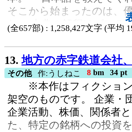
そこから始まったのは、
た。 古典の解釈はズレる。
(全657部) : 1,258,427文字 (平均 1
感はおかしい。 そして気
る。 寄宿学校。 大学。 
13.
地方の赤字鉄道会社、AI株
生へ。 何度ぶつかっても
8
bm
34 pt
その他
作:うしねこ
てくる。 これは、日本人
※本作はフィクション
うもなく長く続いてしまっ
架空のものです。 企業・
結】やっと本来の予定し
企業活動、株価、関係者
いけました(´;ω;｀)ながか
た、特定の銘柄への投資
い文字数になってて正直