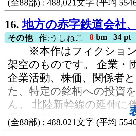
本当に感謝です！
(全88部) : 488,021文字 (平均 5546
赤字が発生し、 先人の遺
ＥＳＮ大賞１１, ギャグ, 男主人公, 西
16.
地方の赤字鉄道会社、AI株
がらの「緩やかな廃線」を
破すべく、元証券マンの財
8
bm
34 pt
その他
作:うしねこ
※本作はフィクション
300億円のうち210億円
架空のものです。 企業・
シェア」のIPO株に投じ
企業活動、株価、関係者
る。 社内外や自治体から
た、特定の銘柄への投資
した含み損、社員たちの反
ん。 北陸新幹線の延伸に
長の退路を断つ決断と篠
運行を失った第三セクタ
ームは忍耐の冬を耐え抜く
(全88部) : 488,021文字 (平均 5546
赤字が発生し、 先人の遺
発によりキオクシェア株は