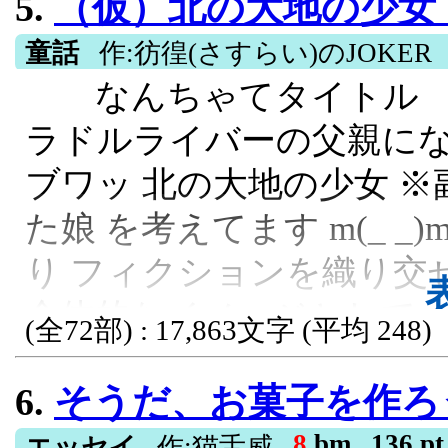
5.
（仮）北の大地の少女 （副
童話
作:彷徨(さすらい)のJOKER
なんちゃてタイトル 
ラドルライバーの父親になっ
ブワッ 北の大地の少女 ※
た娘 を考えてます m(_ 
り フィクションを織り交ぜて再
全体的なイメージとして 
(全72部) : 17,863文字 (平均 248)
なイラストと ８０年代の
6.
そうだ、お菓子を作ろう
さい 尚、BGMは 伊藤銀次の
ク有 やトライアングルメ
8
bm
136 pt
エッセイ
作:猫舌威