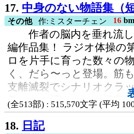
17.
中身のない物語集（
がらの「緩やかな廃線」を
高値の「112,700円」
破すべく、元証券マンの財
16
b
実に約2兆250億円という
その他
作:ミスターチェン
作者の脳内を垂れ流した
300億円のうち210億円
赤字ローカル線から世界
編作品集！ ラジオ体操の
シェア」のIPO株に投じ
た南越急行の、前代未聞
ロを片手に育った数々の
る。 社内外や自治体から
地方鉄道, AI株, 巨額利益
く、だら〜っと登場。筋
した含み損、社員たちの反
支離滅裂でシナリオクラ
長の退路を断つ決断と篠
ラッシュ済み）。 R指定
ームは忍耐の冬を耐え抜く
(全513部) : 515,570文字 (平均 100
好きなアルコールや煙モ
発によりキオクシェア株は
18.
日記
のテンションで読み進めて
高値の「112,700円」