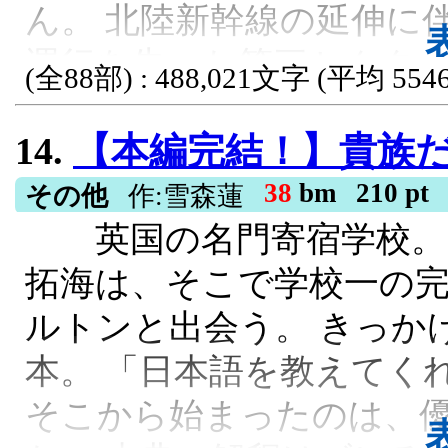
ん。 北陸新幹線の延伸に
なってます。読んでくだ
運行を失った第三セクタ
本当に感謝です！
(全88部) : 488,021文字 (平均 5546
赤字が発生し、 先人の遺
ＥＳＮ大賞１１, ギャグ, 男主人公, 西
14.
【本編完結！】貴族だらけの英国寄宿学校で浮いていた俺が、『春はあ
がらの「緩やかな廃線」を
破すべく、元証券マンの財
38
bm
210 pt
その他
作:雪森蓮
英国の名門寄宿学校。 
300億円のうち210億円
拓海は、そこで学校一の
シェア」のIPO株に投じ
ルトンと出会う。 きっか
る。 社内外や自治体から
本。 「日本語を教えてく
した含み損、社員たちの反
そこから始まったのは、
長の退路を断つ決断と篠