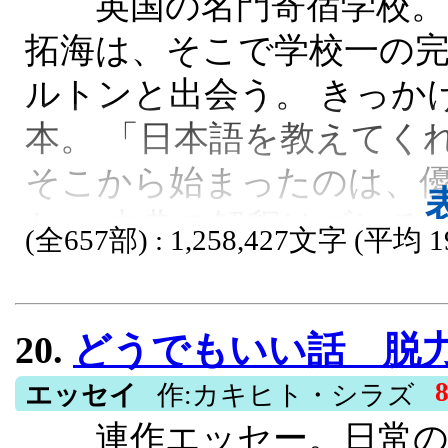
英国の名門寄宿学校。 
拓海は、そこで学校一の
ルトンと出会う。 きっか
本。 「日本語を教えてく
そこから始まったのは、
た。 古典の解釈はズレる。
(全657部) : 1,258,427文字 (平均 1
感はおかしい。 そして気
る。 寄宿学校。 大学。 
20.
どうでもいい話 脱
生へ。 何度ぶつかっても
エッセイ
作:カキヒト・シラズ
てくる。 これは、日本人
連作エッセー。日常の
うもなく長く続いてしまっ