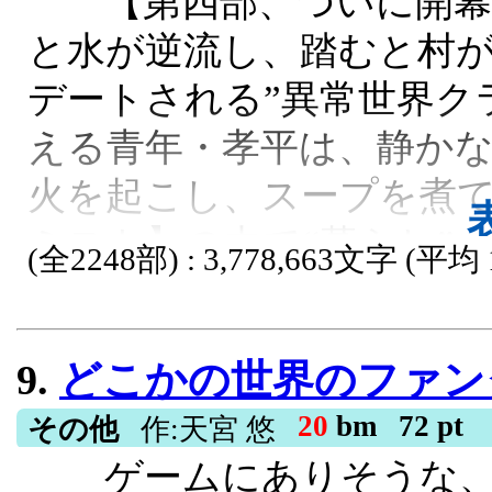
【第四部、ついに開幕。
と水が逆流し、踏むと村が
デートされる”異常世界ク
える青年・孝平は、静か
火を起こし、スープを煮て
ミスト】の力で“暮らし”
(全2248部) : 3,778,663文字 (平均 
かし、天才少女・咲姫の登
場となり、文明は暴走し、
9.
どこかの世界のファン
二部は、咲姫を中心に文
20
bm
72 pt
その他
作:天宮 悠
◆咲姫の章：文明の基礎と
ゲームにありそうな、
◇TRANSFORM：概念