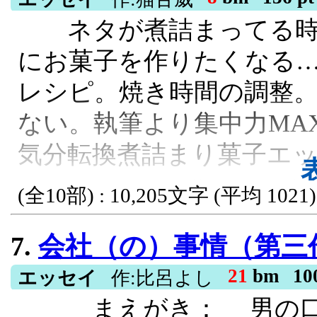
ネタが煮詰まってる時
内まりや、柴田まゆみ 辺
にお菓子を作りたくなる…
潤一も ┐(´д｀)┌ ✡田
レシピ。焼き時間の調整
の中の 『羽田空港』 が
ない。執筆より集中力MA
☆☆☆☆☆☆☆☆☆☆☆☆
気分転換煮詰まり菓子エ
女性 外見は岸恵子に似て
した m(_ _)m 話した
ほのぼの, グルメ, お菓子作り, 現実逃
(全10部) : 10,205文字 (平均 1021)
勝手に北国の出身と設定し
7.
会社（の）事情（第三作
学部生との事 私は文学部
21
bm
10
かった (´；ω；｀)ウッ…
エッセイ
作:比呂よし
まえがき： 男の口の
異世界転移, 身分差, 年の差, スクー