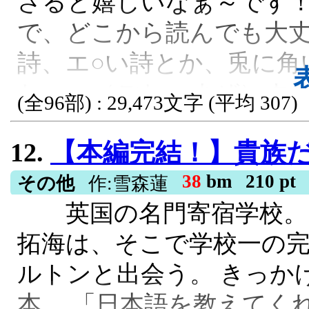
さると嬉しいなぁ～です！
像劇・異常が正常・概念破
で、どこから読んでも大丈
い この物語は、スローラ
詩、エ○い詩とか、兎に角
ながる”異常世界クラフト
ちゃー（ごちゃまぜ）す
(全96部) : 29,473文字 (平均 307)
は最初から、異常な世界
く読み飛ばしちゃってく
ep.215 ep.209 響
12.
【本編完結！】貴族だらけの英国寄宿学校で浮いていた俺が、『春はあ
R15, 残酷な描写あり, ボーイズラブ
ます ◆AI学習・編集・無
38
bm
210 pt
その他
作:雪森蓮
AI直接使用, 異世界転生, 集英社小説大賞
英国の名門寄宿学校。 
拓海は、そこで学校一の
ルトンと出会う。 きっか
本。 「日本語を教えてく