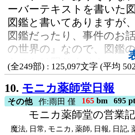
ーバーテキストを書いた図
検紀行：外宇宙への進出 
図鑑と書いてありますが
ンション期 文明進化ログ
図鑑だったり、事件のお話
直給水システム・空中ミ
の世界の』なので、図鑑
長・天空果樹園・空中牧場
ものとは限りません。い
学園生活・地元開発・しゅ
(全249部) : 125,097文字 (平均 502
なのです。 基本的には1
プリンミキシング・プリ
10.
モニカ薬師堂日報
中には世界観やストーリ
アレールガン・にんじん
す。ふらりとゲームのプ
165
bm
695 p
その他
作:雨田 僅
過リン酸闇米・酒樽カン
モニカ薬師堂の営業
な感覚で、お好きなものか
じんっ酒樽型航宙缶・に
さん、ノベルアップ＋さ
魔法, 日常, モニカ, 薬師, 日報, 日記, 
は狂気・にんじんっは酒