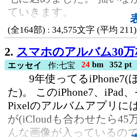
ていきます。
女主人公, 日常, 短歌
(全164部) : 34,575文字 (平均 211)
2.
スマホのアルバム30万枚
24
bm
352 pt
エッセイ
作:七宝
9年使ってるiPhone7(
た)。 このiPhone7、iPa
Pixelのアルバムアプリ
が(iCloudも合わせたら
んな画像が入っているの