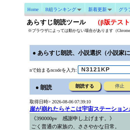
Home
B組ランキング
新着更新
グラ
あらすじ朗読ツール
（β版テスト中
※ブラウザによっては動かない場合があります（Chrom
● あらすじ朗読、小説選択（小説家
nで始まるncodeを入力:
朗読する
停止
● 朗読
取得日時> 2026-08-06 07:39:10
崖が崩れたらそこは宇宙ステーション
《390000pv 感謝申し上げます。》
ごく普通の家族の、ささやかな日常。