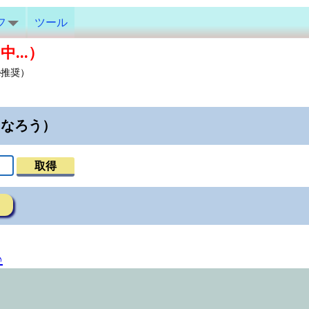
フ
ツール
...）
e推奨）
になろう）
取得
♪