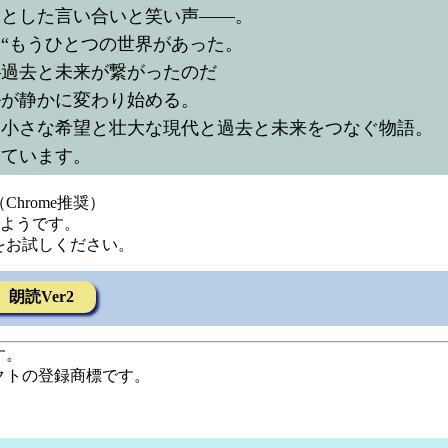
っとした言い合いと笑い声——。
“もうひとつの世界があった。
—過去と未来が繋がったのだ
ルが静かに変わり始める。
、小さな希望と壮大な現代と過去と未来をつなぐ物語。
しています。
hrome推奨）
るようです。
をお試しください。
朗読Ver2
す。
クトの登録商標です。