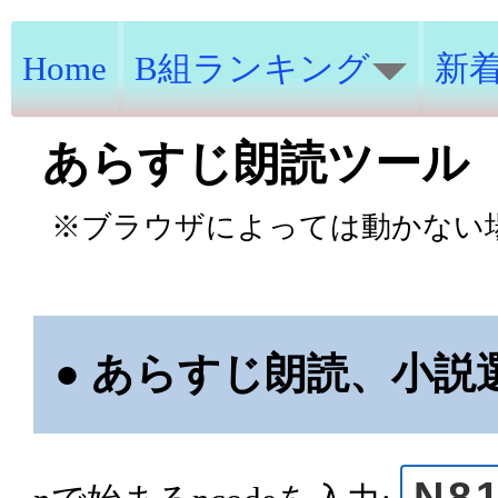
Home
B組ランキング
新
あらすじ朗読ツール
※ブラウザによっては動かない場合
● あらすじ朗読、小