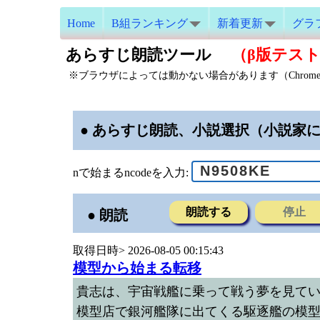
Home
B組ランキング
新着更新
グラ
あらすじ朗読ツール
（β版テスト中
※ブラウザによっては動かない場合があります（Chrom
● あらすじ朗読、小説選択（小説家
nで始まるncodeを入力:
朗読する
停止
● 朗読
取得日時> 2026-08-05 00:15:43
模型から始まる転移
貴志は、宇宙戦艦に乗って戦う夢を見て
模型店で銀河艦隊に出てくる駆逐艦の模