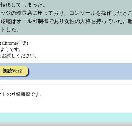
界転移してしまった。
リッジの艦長席に座っており、コンソールを操作したと
逐艦はオールAI制御であり女性の人格を持っていた。
ートした。
hrome推奨）
るようです。
をお試しください。
朗読Ver2
す。
クトの登録商標です。