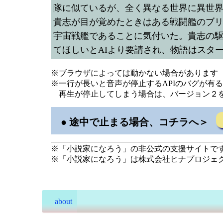
隊に似ているが、全く異なる世界に異世
貴志が目が覚めたときはある戦闘艦のブ
宇宙戦艦であることに気付いた。貴志の駆
てほしいとAIより要請され、物語はスタ
※ブラウザによっては動かない場合があります（C
※一行が長いと音声が停止するAPIのバグが有
再生が停止してしまう場合は、バージョン２
● 途中で止まる場合、コチラへ＞
※「小説家になろう」の非公式の支援サイトで
※「小説家になろう」は株式会社ヒナプロジェ
about