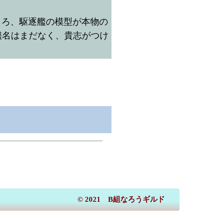
ころ、駆逐艦の模型が本物の
艦名はまだなく、貴志がつけ
© 2021 B組なろうギルド