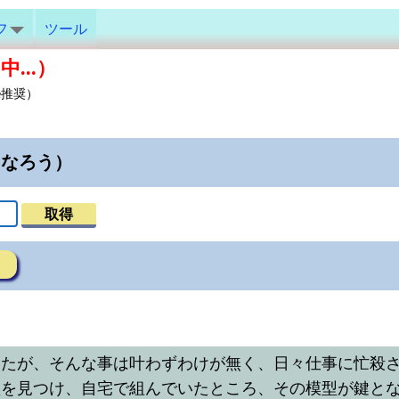
フ
ツール
...）
e推奨）
になろう）
取得
いたが、そんな事は叶わずわけが無く、日々仕事に忙殺
型を見つけ、自宅で組んでいたところ、その模型が鍵と