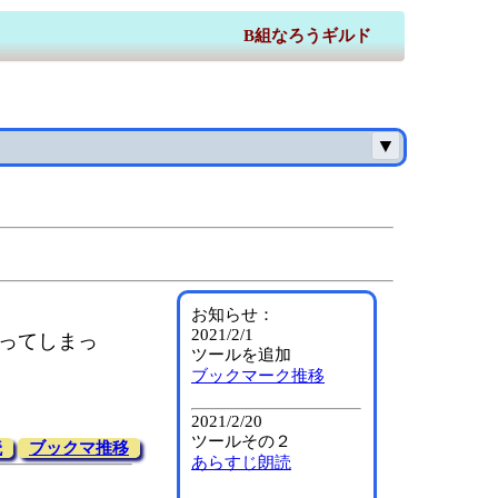
B組なろうギルド
▼
お知らせ：
2021/2/1
ってしまっ
ツールを追加
ブックマーク推移
2021/2/20
ツールその２
読
ブックマ推移
あらすじ朗読