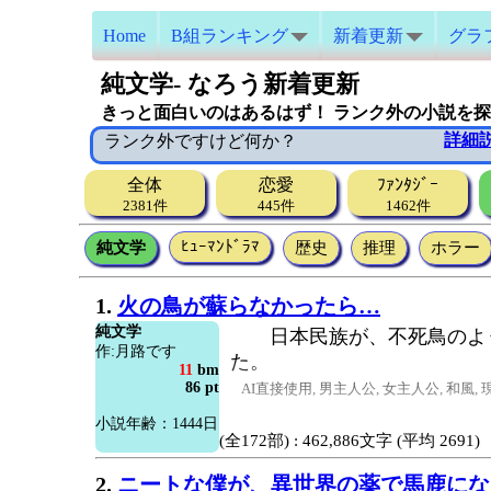
Home
B組ランキング
新着更新
グラ
純文学- なろう新着更新
きっと面白いのはあるはず！ ランク外の小説を
詳細
ランク外ですけど何か？
全体
恋愛
ﾌｧﾝﾀｼﾞｰ
2381件
445件
1462件
ﾋｭｰﾏﾝﾄﾞﾗﾏ
純文学
歴史
推理
ホラー
1.
火の鳥が蘇らなかったら…
純文学
日本民族が、不死鳥のよう
作:月路です
た。
11
bm
86 pt
AI直接使用, 男主人公, 女主人公, 和風, 
小説年齢：1444日
(全172部) : 462,886文字 (平均 2691)
2.
ニートな僕が、異世界の薬で馬鹿にな