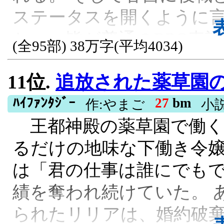
ステータスを開くように
と……皆が普通のRPG表
(全95部) 38万字(平均4034)
いにレベル形式だし、技っ
11位.
追放された薬草園の下働き令嬢、香りを整えるだけの役立たずと言われま
異世界生活だが、皆が戦
モンスター育成ゲーなんよ
ﾊｲﾌｧﾝﾀｼﾞｰ
27
bm
作:やまご
小
王都神殿の薬草園で働く
異能はファーマー……そ
るだけの地味な下働き令嬢
R15, 残酷な描写あり, 異世界転移, ほ
は「君の仕事は誰にでも
績を奪われ続けていた。 
られたリリアは、婚約破棄