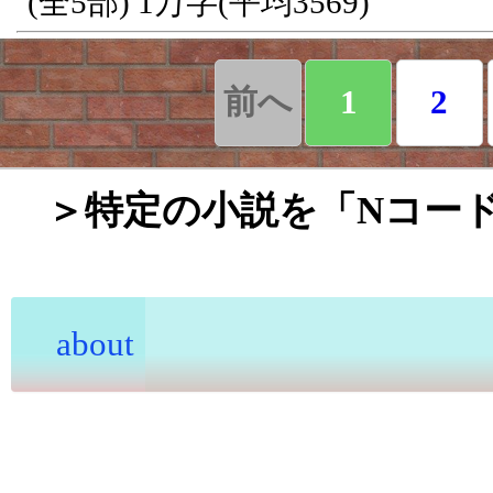
(全5部) 1万字(平均3569)
昔馴染みのA級パーティー
身を寄せ、最低限、冒険
前へ
1
2
なった。クエストをとク
ィーで起きた事件にジョ
＞特定の小説を「Nコー
まれ、やがて皇女誘拐の
う。 ジョシュア・ロイズ
使う、かわいい男の子。
about
霊術師）。痩せていてお
が、背はそれなりに高い。
いろんな街で「したっぱ