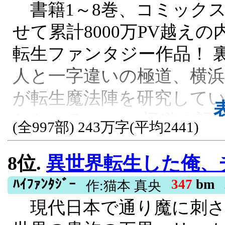
書籍1～8巻、コミックス
い人生を送る羽目になっ
せて累計8000万PV越え
れも神仏のお導きと諦め
転生ファンタジー作品！ 
――二度目の人生を送る
人と一字違いの極道、横
世的にも性格的にも〝向
が転生魔法陣を研究して
鼓判を押されそうな「聖
たところ……。 極道の記
〝一宿一飯の義理〟を果
(全997部) 243万字(平均2441)
年が異世界の貧乏騎士爵
女……と言ってしまえば
8位.
異世界転生した俺、チート
家族の為に生きる事で領
憶だの隠しスキルだのと
で成り上がっていく物語。
ﾊｲﾌｧﾝﾀｼﾞｰ
347
bm
作:猫本 真央
影響して、事態は微妙に
現代日本で通り魔に刺さ
が濃くなります。 ※基本
少女を〝正しい〟聖女の