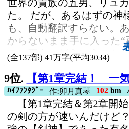
世界の貴族の五男、リュ
ので気軽にお読み下さい。
用しようとする教会勢と
た。 だが、あるはずの神
ブクマ、感想、レビュー
と努力する少女。目的と
も、自動翻訳すらない。
になります。d(´▽｀*)
のベクトルが微妙に食い
からないまま手に入った“
のの転載となっています
付かない迷走を始める……
のに巫女。どういうことだ
いますがご了承ください&lt;(*
(全137部) 41万字(平均3034)
R15, 残酷な描写あり, 異世界転生, 女
もスキルもある。なのに
異世界転生, 男主人公, 西洋, 中世, チ
9位.
【第1章完結！ 一気読み推奨】「魔法が最強？ あたしの剣の方が速
ない。 頼れるのは、赤ん
報収集と観察だけ。メイ
ﾊｲﾌｧﾝﾀｼﾞｰ
102
bm
作:卯月真琴
【第1章完結＆第2章開始
ら盗み見し、姉や兄の会
の剣の方が速いんだけど？
るだけで気絶しながらも少
強の【剣神】であった有