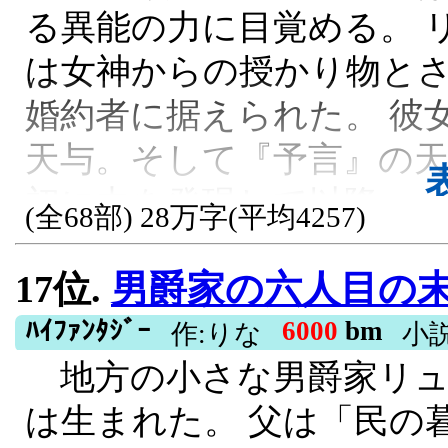
る異能の力に目覚める。 
ることは一つしかない！ 
は女神からの授かり物と
るため、悪行を積み重ね
婚約者に据えられた。 彼
る！」 それから俺は貴族
天与。そして『予言』の天
事を行っていくことになる
初に力を発現して以降、
由もなかった。 悪行の全
(全68部) 28万字(平均4257)
いた。 成長し、学園の２
された結果、俺が歴代最
17位.
男爵家の六人目の末娘
聖女が光臨する。異世界
なってしまうということを
れ、王国に起こる天災をい
ﾊｲﾌｧﾝﾀｼﾞｰ
6000
bm
ます。
作:りな
小
地方の小さな男爵家リュ
て『予言の聖女』アマネ
R15, 異世界転生, ハーレム, 内政, 
は生まれた。 父は「民の
女』になると予言するのだ