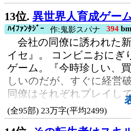
ーティを組むも、なぜか
13位.
異世界人育成ゲー
【この小説について】一
が冒険者としてゲーム的
ﾊｲﾌｧﾝﾀｼﾞｰ
394
b
作:鬼影スパナ
会社の同僚に誘われた新
しても若返りませんが、
イセ』。 コンビニおにぎ
れません。展開はゆった
ゲーム。『今時珍しい、
わります。ゆくゆくは主
しいのだが、すぐに経営
公は物理特化型善人です
同僚はそれぞれプレイして
ます。ハーレム要素あり
にされていた村人少女の
くまで多分です）。※書籍
(全95部) 23万字(平均2499)
く俺。どんどん成長して
いただきました※コミカ