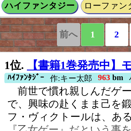
ハイファンタジー
ローファン
前へ
1
2
1位.
【書籍1巻発売中】モブの俺が悪役令嬢を拾ったんだが〜ゲーム本編無
ﾊｲﾌｧﾝﾀｼﾞｰ
963
bm
作:キー太郎
前世で慣れ親しんだゲー
で、興味の赴くまま己を
フ・ヴィクトールは、あ
『乙女ゲー』だという事を