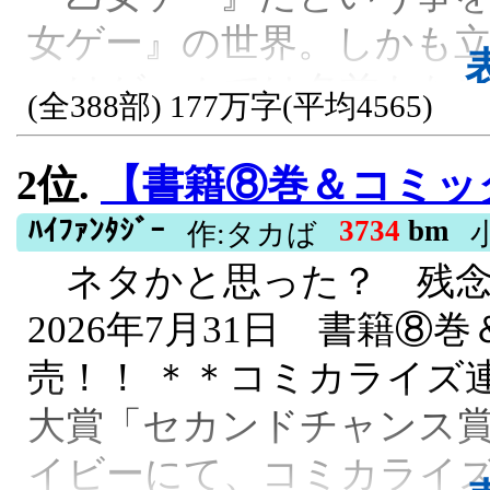
女ゲー』の世界。しかも
ィはゲームでは名前もない
(全388部) 177万字(平均4565)
なし、キャラ名無しの無い
2位.
【書籍⑧巻＆コミック②巻、7月31日発売】クソゲー悪
ブのランディだが、ひょ
ずの悪役令嬢を拾ってしま
ﾊｲﾌｧﾝﾀｼﾞｰ
3734
bm
作:タカば
ネタかと思った？ 残念
者かつ貧乏モブ貴族のラ
2026年7月31日 書籍
ザベス。そして本来なら
売！！ ＊＊コミカライズ連
法使い……三人が協力し
大賞「セカンドチャンス賞
った新しいストーリーが始
イビーにて、コミカライズ
リのヒロインと、彼女が籠