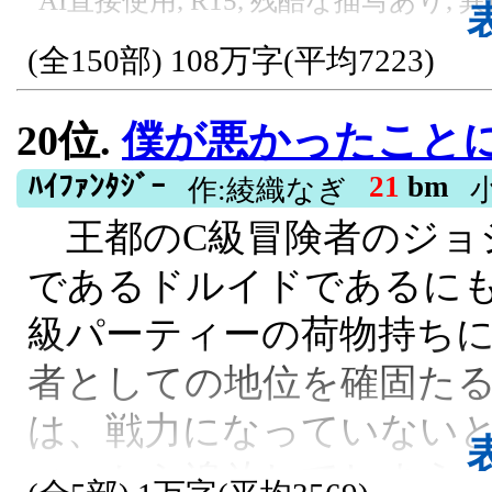
AI直接使用, R15, 残酷な描写あり,
文を読みたい方は、感想
(全150部) 108万字(平均7223)
す。
20位.
僕が悪かったことにしてください―
R15, 残酷な描写あり, ダーク, 勇
ﾊｲﾌｧﾝﾀｼﾞｰ
21
bm
作:綾織なぎ
王都のC級冒険者のジョ
であるドルイドであるにも
級パーティーの荷物持ちに
者としての地位を確固た
は、戦力になっていない
ィーから追放してしまう。