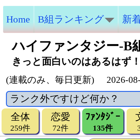
Home
B組ランキング
新
ハイファンタジー-B
きっと面白いのはあるはず！
(連載のみ、毎日更新)
2026-0
ランク外ですけど何か？
全体
恋愛
ﾌｧﾝﾀｼﾞｰ
259件
72件
135件