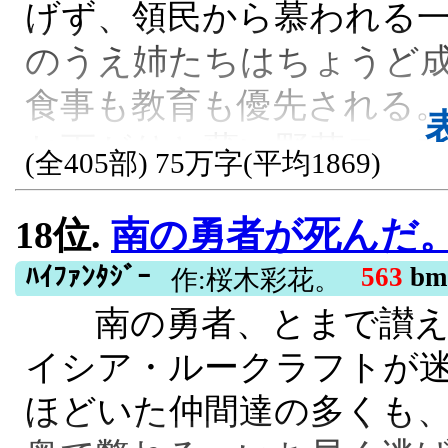
げず、領民から慕われる一
日、発売！
のうえ姉たちはちょうど
R15, 残酷な描写あり, 女主人公, 乙
食事も教育も優先される。
お下がりと薄い野菜スー
(全405部) 75万字(平均1869)
放任。 「……わたしって
18位.
南の勇者が死んだ
らむ不満を抱えたある日
へ木の実や薪を拾いに行く
ﾊｲﾌｧﾝﾀｼﾞｰ
563
bm
作:桜木彩花。
南の勇者、とまで讃え
けば食べ物がある」と聞
イシア・ルークラフトが
こうして――男爵家の末
ほどいた仲間達の多くも
は、町の子供たちと一緒に