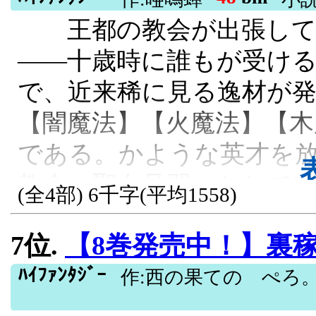
巻７月3日発売！ 樺ユキ
王都の教会が出張して
なってしまい……。 現代
クスアフタヌーンKCにて第
――十歳時に誰もが受け
車、魔動船、地中艇に飛
発売決定！ AI学習禁止 
で、近来稀に見る逸材が
れ。 ツアーを主催する種
R15, 残酷な描写あり, 異世界転生, 
【闇魔法】【火魔法】【木
中草の中森の中土の中。 
である。かような英才を
巡り合えるのでしょうか
教会に聖女見習いとして
異世界転移, ほのぼの, 男主人公, 冒険
(全4部) 6千字(平均1558)
ろがこの少女、実は日本
7位.
【8巻発売中！】裏稼業転生～元
であった。 背中に緋牡
たのやんちゃな渡世を送
ﾊｲﾌｧﾝﾀｼﾞｰ
作:西の果ての ぺろ
と魔法の世界」に転生し、