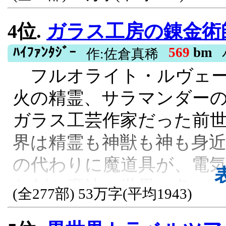
思っていたリヒトは家で
嬢」が爆走する！ カクヨ
4位.
ガラス工房の錬金術
と、謎のアプリをダウン
ます。
移してしまう。 見渡す限
ﾊｲﾌｧﾝﾀｼﾞｰ
569
bm
作:佐倉真稀
異世界転生, 女主人公, 冒険, 乙女ゲー
フルオライト・ルヴェー
ったが、スマホを見ると、
火の精霊、サラマンダー
時間の充電期間という制
ガラス工芸作家だった前
リで日本と異世界を自由
界は精霊も神獣も神も身
リヒトは占いの力で冒険
の代わりに魔道具が、電
で売り、異世界の金貨を日
な剣と魔法の世界。色々
んなリヒトは2人の少女と
(全277部) 53万字(平均1943)
され、辺境の村は魔物に
が…… ※★がついている