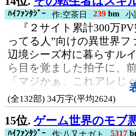
14位.
その転生者はスキルも魔法も【視て
いつ終わるのかな？ と
されております※コミカラ
略していく。 ――この時
ﾊｲﾌｧﾝﾀｼﾞｰ
239
bm
中のため、感想への返信
作:空茶日
小
『２サイト累計300万PV
ゲームが、『ゲーム』であ
す】【カクヨム様にも掲
ってる人”向けの異世界フ
ムでも連載しています）
R15, 残酷な描写あり, 異世界転移, 
辺境シーズ村に暮らすルイ
R15, 残酷な描写あり, ガールズラブ,
ら目を覚ました拍子に、
「マジかぁ、これアレじゃ
で順応したルインが「ス
(全132部) 34万字(平均2624)
に表示されたのは【視て盗
15位.
ゲーム世界のモブ悪役に転生したのでラスボスを目指してみた 
や魔法？ そんなもん見て
界みたいな能力だった。 
ﾊｲﾌｧﾝﾀｼﾞｰ
5317
b
作:八又ナガト