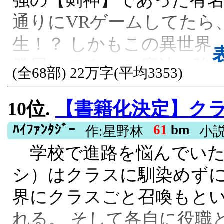
れたヴァルクレイン家は
通りにVRゲームしてたら
辺境の武門貴族。 スタン
生！？ しかもこの異世界
談、冒険者ギルド、獣人
発展してる！？ 魔法一強
争。 のんびりスローライ
(全68部) 22万字(平均3353)
ムで培った剣技だけ！ 「
家も領地も世界も、だい
10位.
【書籍化決定】クラス転移
も倒せるぜ！」 そう豪語
た。 これは、説明不足す
る世界で、少女は剣だけで
ﾊｲﾌｧﾝﾀｼﾞｰ
61
bm
ニュアルなし・それでも
作:星野林
小
学校で進路を悩んでいた
神】として在った少女が
き抜く、 苦労性主人公の
シ）はクラスに馴染めずに
なる物語！ 毎日19時に投
異世界転生, 男主人公, 西洋, ハーレム,
界にクラスごと召喚もと
R15, 残酷な描写あり, 異世界転生, な
れる。 そして各自に役職