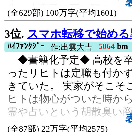
生、小夜子は死に際のノ
もゲーム内でのスペック
(全629部) 100万字(平均1601)
た最悪クソゲー世界へ「
ら相手に、 貧乏貴族の倅 
3位.
スマホ転移で始める異世界ゆるゆる生活 ～日本
した。そこは、どんなル
魔女 三人の成り上がり逆
しまっていたトンデモ世界
ﾊｲﾌｧﾝﾀｼﾞｰ
5064
bm
載しています
作:出雲大吉
◆書籍化予定◆ 高校を卒
で大失敗して、王子に避
R15, 残酷な描写あり, 異世界転生, 
ったリヒトは定職も付か
の息子に叱られ、兄には
きていた。 実家がそこそ
末。ダイナマイトマシュ
ヒトは物心がついた時か
れてるけど、のほほんと
霊や占いという胡散臭い
くれない！ あれ？これっ
できたのだ。 しかしなが
るため、今度こそ幸せに
(全87部) 22万字(平均2575)