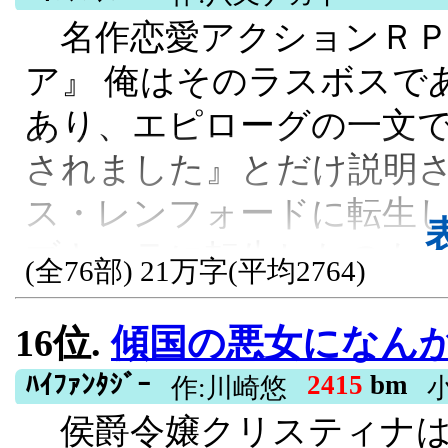
名作恋愛アクションＲＰ
くしてきたルインは、こ
ア』 俺はそのラスボスで
どう生きていくのか。 元
あり、エピローグの一文
でも確実に積み上がるタ
されました』とだけ説明
で幕を開ける！ 本文は全
ス・レンフォードに転生し
像を使用。 ※カクヨム、
ブキャラに転生したのも
ます
(全76部) 21万字(平均2764)
わない……ただ、原作の
R15, 残酷な描写あり, 異世界転生, 
16位.
傾国の悪女になんかなりません！ ～蛮族令嬢クリスティ
のだけは勘弁だ！」 そこ
やヒロインたちに倒され
ﾊｲﾌｧﾝﾀｼﾞｰ
2415
bm
作:川崎悠
侯爵令嬢クリスティナは
迎えられるのではないかと