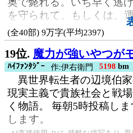
奥で斃れる。いち早く逃
すことになる。
を守られて、もしくは、
ほのぼの, 女主人公
れて、生き残った３人は
(全40部) 9万字(平均2397)
びであるメイナードは、
19位.
魔力が強いやつがモテる世界に
妹の為に。 戦士のパト
に何があるか分からない
ﾊｲﾌｧﾝﾀｼﾞｰ
5198
bm
作:伊右衛門
異世界転生者の辺境伯家
は、ルクレイシアへの憎
現実主義で貴族社会と戦
まま。 これは、輝かし
く物語。 毎朝5時投稿し
最後の敗走の記録。 ※202
します。
感想ページで楽しくネタ
知りたくない方はご注意