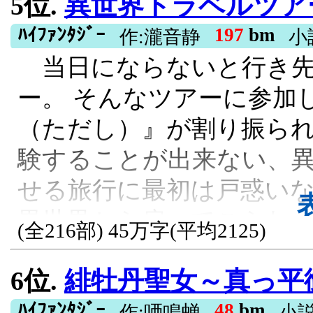
5位.
異世界トラベルツア
な状況だ。領主、ルヴェ
す。 ※本作は『日本に戻
ガラスはない。ガラス工
ﾊｲﾌｧﾝﾀｼﾞｰ
197
bm
望むモノ ～戦闘チート
作:瀧音静
小
当日にならないと行き先
い。食料さえも不足して
で頑張ります！～』のリ
ー。 そんなツアーに参加
小さな貧乏領。それでも
R15, 残酷な描写あり, 異世界転移, 
（ただし）』が割り振られ
は決意する。この世界で
験することが出来ない、
せる！ カクヨム先行配信
せる旅行に最初は戸惑い
基本的に内容はカクヨム
異世界から戻ってこられ
と章の設定の変更、文章
(全216部) 45万字(平均2125)
たり前に現代日本の日常
す。 第6回ドラゴンノベ
6位.
緋牡丹聖女～真っ平御免なすって。
すっかり異世界旅に魅了
賞受賞作 ドラゴンノベル
アーに参加して、何度も
ﾊｲﾌｧﾝﾀｼﾞｰ
48
bm
作:唖鳴蝉
小