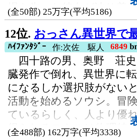
場を失った彼女が辿り着
(全50部) 25万字(平均5186)
古城だった。 悪夢に苦し
12位.
おっさん異世界で最強
ない孤児たち。 リリアは
湯を沸かし、香りを整えた
ﾊｲﾌｧﾝﾀｼﾞｰ
6849
b
作:次佐 駆人
四十路の男、奥野 荘史
城の呪いはほどけ、薬草
臓発作で倒れ、異世界に
める。 一方、リリアを追
になるしか選択肢がない
り、薬が効かず、隠して
活動を始めるソウシ。冒
く。 これは、役立たずと
ているらしく、人より優
居場所を得るまでの物語
得られるスキルは物理特
AI直接使用, 異世界転移, HJ大賞7,
(全488部) 162万字(平均3338)